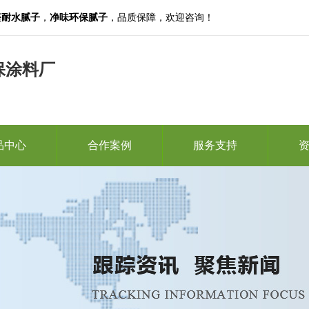
醛耐水腻子
，
净味环保腻子
，品质保障，欢迎咨询！
保涂料厂
品中心
合作案例
服务支持